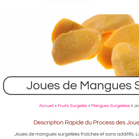
Joues de Mangues S
Accueil
»
Fruits Surgelés
»
Mangues Surgelées
»
Jo
Description Rapide du Process des Jou
Joues de mangues surgelées fraiches et sans additifs.
L