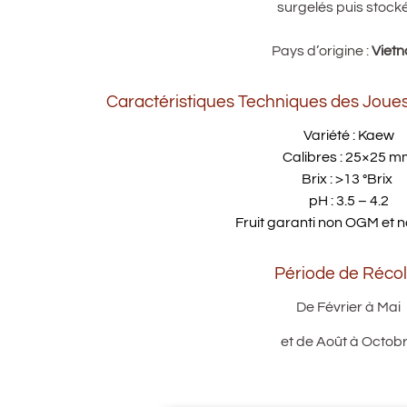
surgelés puis stocké
Pays d’origine :
Viet
Caractéristiques Techniques des Joue
Variété : Kaew
Calibres :
25×25 m
Brix : >13 °Brix
pH : 3.5 – 4.2
Fruit garanti non OGM et n
Période de Récol
De Février à Mai
et de Août à Octob