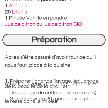
1
Ananas
20
Litchis
1
P
incée
Vanille en poudre
Jus de citron
ou
jus de citron BIO
Préparation
Après s’être assuré d’avoir tout ce qu’il
nous faut, place à la cuisine !
1.
Préparer l’ananas (lavage, épluchage,
retrait des yeux et du cœur, séparation
de la peau et de la chair et
découpage de cette dernière en dés)
Garder environ 20 morceaux et placer
le reste dans le mixeur