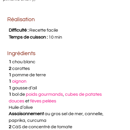
Réalisation
Difficulté :
Recette facile
Temps de cuisson :
10 min
Ingrédients
1
chou blanc
2
carottes
1
pomme de terre
1
oignon
1
gousse d’ail
1
bol de
poids gourmands
,
cubes de patates
douces
et
fèves pelées
Huile d’olive
Assaisonnement
au gros sel de mer, cannelle,
paprika, curcuma
2
CàS de concentré de tomate