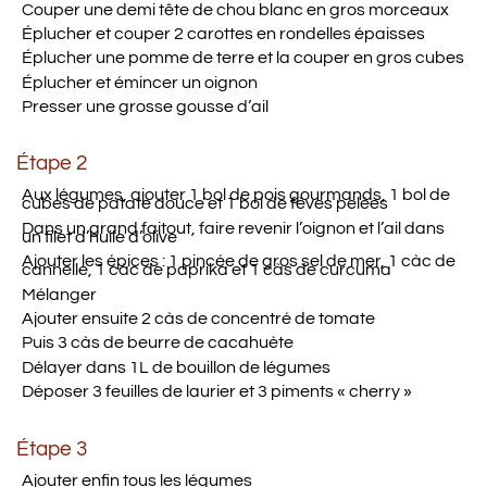
Couper une demi tête de chou blanc en gros morceaux
Éplucher et couper 2 carottes en rondelles épaisses
Éplucher une pomme de terre et la couper en gros cubes
Éplucher et émincer un oignon
Presser une grosse gousse d’ail
Étape 2
Aux légumes, ajouter 1 bol de pois gourmands, 1 bol de
cubes de patate douce et 1 bol de fèves pelées
Dans un grand faitout, faire revenir l’oignon et l’ail dans
un filet d’huile d’olive
Ajouter les épices : 1 pincée de gros sel de mer, 1 càc de
cannelle, 1 càc de paprika et 1 càs de curcuma
Mélanger
Ajouter ensuite 2 càs de concentré de tomate
Puis 3 càs de beurre de cacahuète
Délayer dans 1L de bouillon de légumes
Déposer 3 feuilles de laurier et 3 piments « cherry »
Étape 3
Ajouter enfin tous les légumes