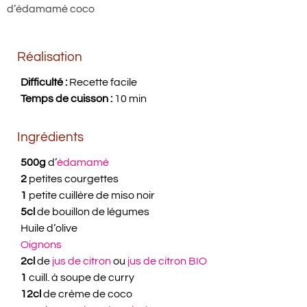
d’édamamé coco
Réalisation
Difficulté :
Recette facile
Temps de cuisson :
10 min
Ingrédients
500g
d’
édamamé
2
petites courgettes
1
petite cuillère de miso noir
5cl
de bouillon de légumes
Huile d’olive
Oignons
2cl
de
jus de citron
ou
jus de citron BIO
1
cuill. à soupe de curry
12cl
de crème de coco