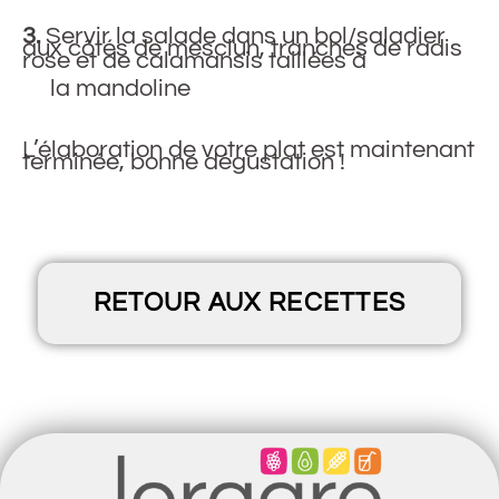
3.
Servir la salade dans un bol/saladier
aux côtés de mesclun, tranches de radis
rose et de calamansis taillées à
la mandoline
L’élaboration de votre plat est maintenant
terminée, bonne dégustation !
RETOUR AUX RECETTES