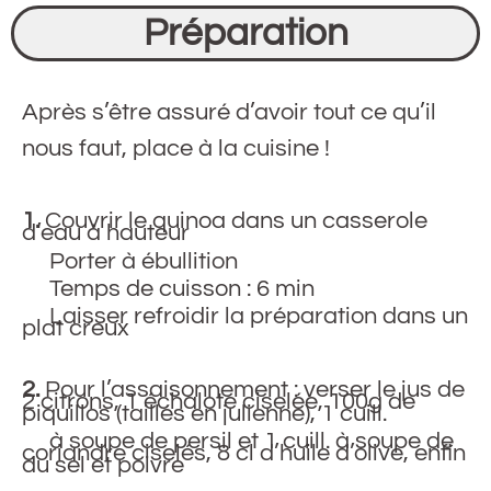
Préparation
Après s’être assuré d’avoir tout ce qu’il
nous faut, place à la cuisine !
1.
Couvrir le quinoa dans un casserole
d’eau à hauteur
Porter à ébullition
Temps de cuisson : 6 min
Laisser refroidir la préparation dans un
plat creux
2.
Pour l’assaisonnement : verser le jus de
2 citrons, 1 échalote ciselée, 100g de
piquillos (taillés en julienne), 1 cuill.
à soupe de persil et 1 cuill. à soupe de
coriandre ciselés, 8 cl d’huile d’olive, enfin
du sel et poivre