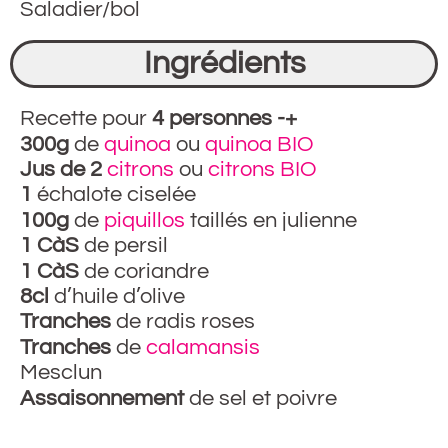
Saladier/bol
Ingrédients
Recette pour
4 personnes -+
300g
de
quinoa
ou
quinoa BIO
Jus de 2
citrons
ou
citrons BIO
1
échalote ciselée
100g
de
piquillos
taillés en julienne
1 CàS
de persil
1 CàS
de coriandre
8cl
d’huile d’olive
Tranches
de radis roses
Tranches
de
calamansis
Mesclun
Assaisonnement
de sel et poivre